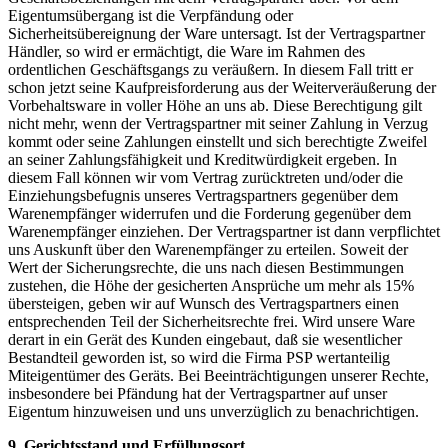
Eigentumsübergang ist die Verpfändung oder
Sicherheitsübereignung der Ware untersagt. Ist der Vertragspartner
Händler, so wird er ermächtigt, die Ware im Rahmen des
ordentlichen Geschäftsgangs zu veräußern. In diesem Fall tritt er
schon jetzt seine Kaufpreisforderung aus der Weiterveräußerung der
Vorbehaltsware in voller Höhe an uns ab. Diese Berechtigung gilt
nicht mehr, wenn der Vertragspartner mit seiner Zahlung in Verzug
kommt oder seine Zahlungen einstellt und sich berechtigte Zweifel
an seiner Zahlungsfähigkeit und Kreditwürdigkeit ergeben. In
diesem Fall können wir vom Vertrag zurücktreten und/oder die
Einziehungsbefugnis unseres Vertragspartners gegenüber dem
Warenempfänger widerrufen und die Forderung gegenüber dem
Warenempfänger einziehen. Der Vertragspartner ist dann verpflichtet
uns Auskunft über den Warenempfänger zu erteilen. Soweit der
Wert der Sicherungsrechte, die uns nach diesen Bestimmungen
zustehen, die Höhe der gesicherten Ansprüche um mehr als 15%
übersteigen, geben wir auf Wunsch des Vertragspartners einen
entsprechenden Teil der Sicherheitsrechte frei. Wird unsere Ware
derart in ein Gerät des Kunden eingebaut, daß sie wesentlicher
Bestandteil geworden ist, so wird die Firma PSP wertanteilig
Miteigentümer des Geräts. Bei Beeinträchtigungen unserer Rechte,
insbesondere bei Pfändung hat der Vertragspartner auf unser
Eigentum hinzuweisen und uns unverzüglich zu benachrichtigen.
9. Gerichtsstand und Erfüllungsort