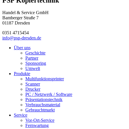
PSP Kopiertechnik
Handel & Service GmbH
Bamberger Straße 7
01187 Dresden
0351 4715454
info@psp-dresden.de
Über uns
Geschichte
Partner
Sponsoring
Umwelt
Produkte
Multifunktionsprinter
Scanner
Drucker
PC / Netzwerk / Software
Präsentationstechnik
Verbrauchsmaterial
Gebrauchtmarkt
Service
Vor-Ort-Service
Fernwartung