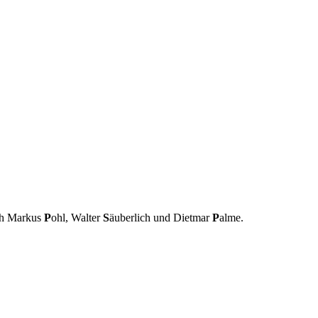
ch Markus
P
ohl, Walter
S
äuberlich und Dietmar
P
alme.