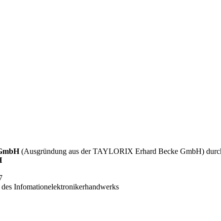
e GmbH
(Ausgründung aus der TAYLORIX Erhard Becke GmbH) dur
H
7
g des Infomationelektronikerhandwerks